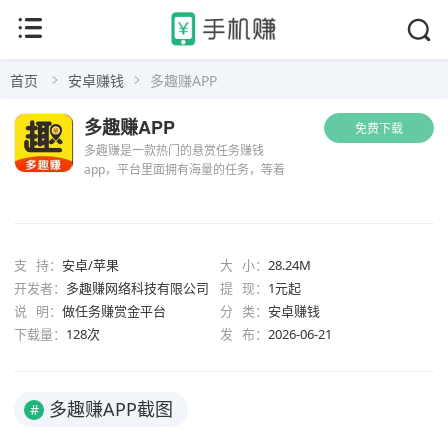
首页
安卓赚钱
多趣赚APP
多趣赚APP
免费下载
多趣赚是一款热门的悬赏任务赚钱
app，平台里面拥有海量的任务，等着
大家来完成赚奖励。各种的类型，包括
简单下载、试玩体验、互帮互助、关注
转发等等，这么大量的任务，多到你根
本做不完。用户可以自由的选择任意...
支 持：
安卓/苹果
大 小：
28.24M
开发者：
多趣赚网络科技有限公司
提 现：
1元起
说 明：
做任务赚赏金平台
分 类：
安卓赚钱
下载量：
128次
发 布：
2026-06-21
多趣赚APP截图
#